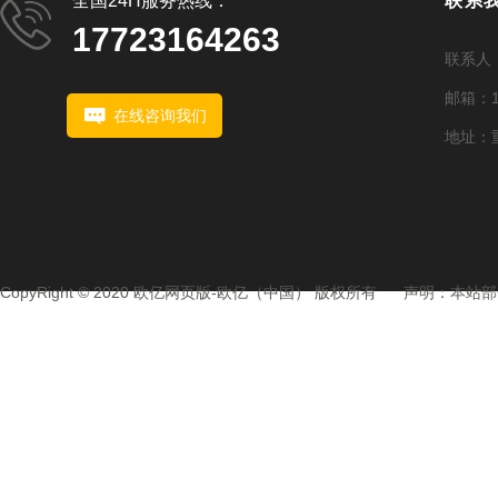
全国24H服务热线：
联系
17723164263
联系人：1
邮箱：15
在线咨询我们
地址：重
CopyRight © 2020 欧亿网页版-欧亿（中国） 版权所有 声