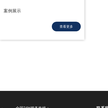
案例展示
查看更多