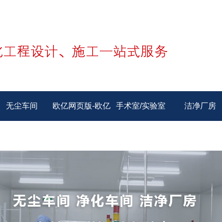
无尘车间
欧亿网页版-欧亿
手术室/实验室
洁净厂房
（中国）