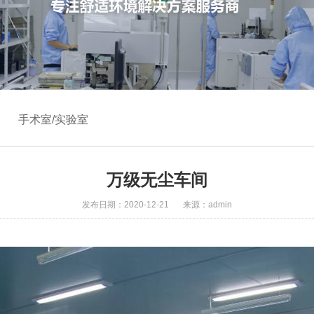
手术室/实验室
万级无尘车间
发布日期：2020-12-21
来源：admin