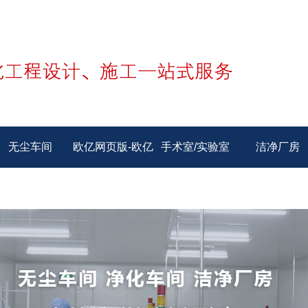
无尘车间
欧亿网页版-欧亿
手术室/实验室
洁净厂房
（中国）