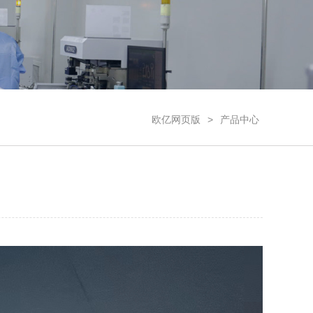
欧亿网页版
>
产品中心