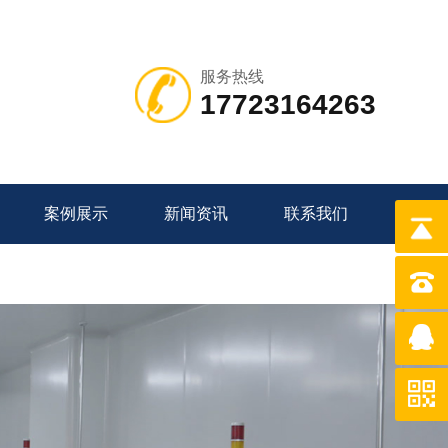
服务热线
17723164263
案例展示
新闻资讯
联系我们